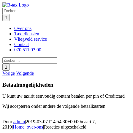
Ga
naar
Zoeken
inhoud
naar:
Over ons
Taxi diensten
Vliegveld service
Contact
070 511 93 00
Zoeken
naar:
Vorige
Volgende
Betaalmogelijkheden
U kunt uw taxirit eenvoudig contant betalen per pin of Creditcard
Wij accepteren onder andere de volgende betaalkaarten:
Door
admin
|
2019-03-07T14:54:30+00:00
maart 7,
voor
2019
|
Home_over-ons
|
Reacties uitgeschakeld
Betaalmogelijkheden