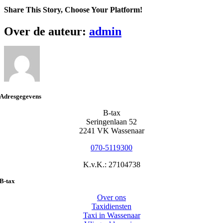
Share This Story, Choose Your Platform!
Facebook
Twitter
Reddit
LinkedIn
WhatsApp
Telegram
Tumblr
Pinterest
Vk
Xing
E-
Over de auteur:
admin
mail
Adresgegevens
B-tax
Seringenlaan 52
2241 VK Wassenaar
070-5119300
K.v.K.: 27104738
B-tax
Over ons
Taxidiensten
Taxi in Wassenaar